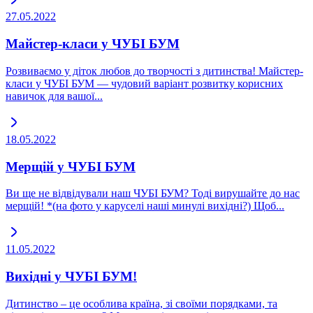
27.05.2022
Майстер-класи у ЧУБІ БУМ
Розвиваємо у діток любов до творчості з дитинства! Майстер-
класи у ЧУБІ БУМ — чудовий варіант розвитку корисних
навичок для вашої...
18.05.2022
Мерщій у ЧУБІ БУМ
Ви ще не відвідували наш ЧУБІ БУМ? Тоді вирушайте до нас
мерщій! *(на фото у каруселі наші минулі вихідні?) Щоб...
11.05.2022
Вихідні у ЧУБІ БУМ!
Дитинство – це особлива країна, зі своїми порядками, та