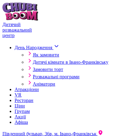
Skip to content
Дитячий
розважальний
центр
День Народження
Як замовити
Дитячі кімнати в Івано-Франківську
Замовити торт
Розважальні програми
Аніматори
Атракціони
VR
Ресторан
Ціни
Групам
Акції
Афіша
Південний бульвар, 36в, м. Івано-Франківськ