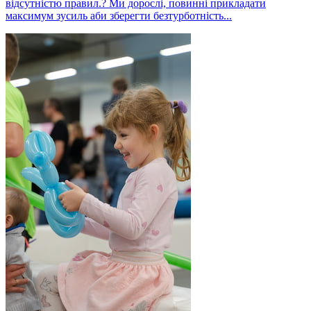
відсутністю правил.? Ми дорослі, повинні прикладати
максимум зусиль аби зберегти безтурботність...