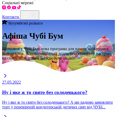
Соціальні мережі:
Контакти
бууумбезні розваги
Афіша Чубі Бум
Щотижня у Чубі Бум нова програма для наших найменших
відвідувачів. А тематичні події додають особливого настрою
на свято, щоб діткам завжди було цікаво!
27.05.2022
Ну і яке ж то свято без солоденького?
Ну і яке ж то свято без солоденького? А ми радимо замовляти
торт у перевіреній кондитерській дитячих свят від ЧУБІ...