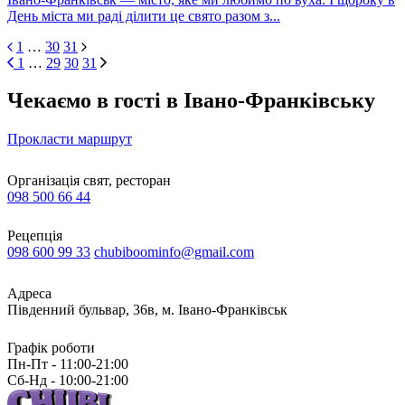
День міста ми раді ділити це свято разом з...
1
…
30
31
1
…
29
30
31
Чекаємо в гості в Івано-Франківську
Прокласти маршрут
Організація свят, ресторан
098 500 66 44
Рецепція
098 600 99 33
chubiboominfo@gmail.com
Адреса
Південний бульвар, 36в, м. Івано-Франківськ
Графік роботи
Пн-Пт - 11:00-21:00
Сб-Нд - 10:00-21:00