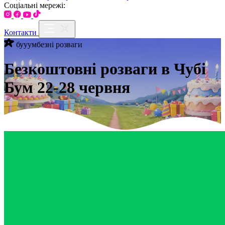
Соціальні мережі:
Контакти
бууумбезні розваги
Безкоштовні розваги в Чубі
Бум 22-28 червня