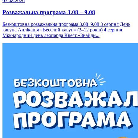
03.08.2026
Розважальна програма 3.08 – 9.08
Безкоштовна розважальна програма 3.08–9.08 3 серпня День
кавуна Аплікація «Веселий кавун» (3–12 років) 4 серпня
Міжнародний день леопарда Квест «Знайди...