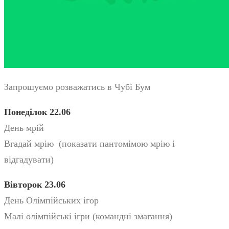
Запрошуємо розважатись в Чубі Бум
Понеділок 22.06
День мрій
Вгадай мрію (показати пантомімою мрію і
відгадувати)
Вівторок 23.06
День Олімпійських ігор
Малі олімпійські ігри (командні змагання)