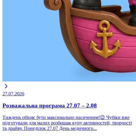
27.07.2026
Розважальна програма 27.07 – 2.08
Тиждень обіцяє бути максимально насиченим!😉 Чубіки вже
підготували для малих розбишак купу активностей, творчості
та драйву. Понеділок 27.07 День медичного...