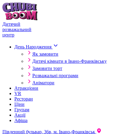
Skip to content
Дитячий
розважальний
центр
День Народження
Як замовити
Дитячі кімнати в Івано-Франківську
Замовити торт
Розважальні програми
Аніматори
Атракціони
VR
Ресторан
Ціни
Групам
Акції
Афіша
Південний бульвар, 36в, м. Івано-Франківськ