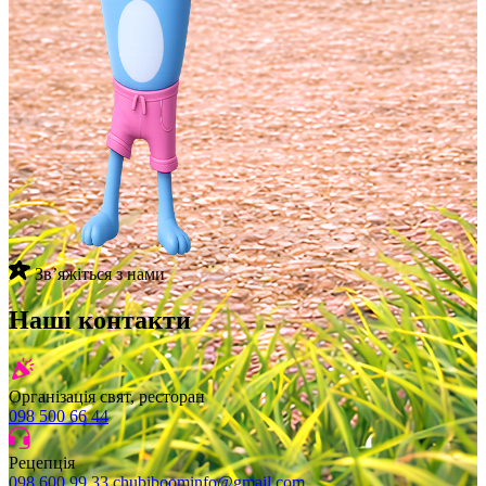
Звʼяжіться з нами
Наші контакти
Організація свят, ресторан
098 500 66 44
Рецепція
098 600 99 33
chubiboominfo@gmail.com