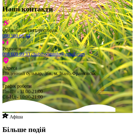
Наші контакти
Організація свят, ресторан
098 500 66 44
Рецепція
098 600 99 33
chubiboominfo@gmail.com
Адреса
Південний бульвар, 36в, м. Івано-Франківськ
Графік роботи
Пн-Пт - 11:00-21:00
Сб-Нд - 10:00-21:00
Афіша
Більше подій