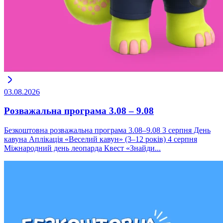
03.08.2026
Розважальна програма 3.08 – 9.08
Безкоштовна розважальна програма 3.08–9.08 3 серпня День
кавуна Аплікація «Веселий кавун» (3–12 років) 4 серпня
Міжнародний день леопарда Квест «Знайди...