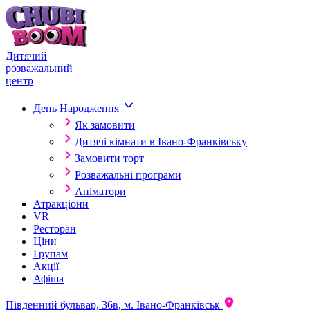
Skip to content
Дитячий
розважальний
центр
День Народження
Як замовити
Дитячі кімнати в Івано-Франківську
Замовити торт
Розважальні програми
Аніматори
Атракціони
VR
Ресторан
Ціни
Групам
Акції
Афіша
Південний бульвар, 36в, м. Івано-Франківськ