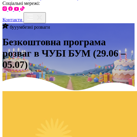
Соціальні мережі:
Контакти
бууумбезні розваги
Безкоштовна програма
розваг в ЧУБІ БУМ (29.06 –
05.07)