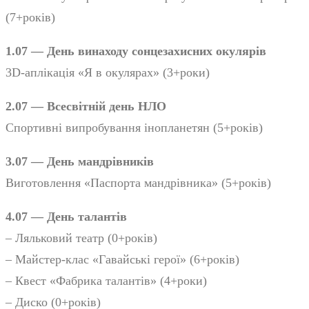
(7+років)
1.07 — День винаходу сонцезахисних окулярів
3D-аплікація «Я в окулярах» (3+роки)
2.07 — Всесвітній день НЛО
Спортивні випробування інопланетян (5+років)
3.07 — День мандрівників
Виготовлення «Паспорта мандрівника» (5+років)
4.07 — День талантів
– Ляльковий театр (0+років)
– Майстер-клас «Гавайські герої» (6+років)
– Квест «Фабрика талантів» (4+роки)
– Диско (0+років)