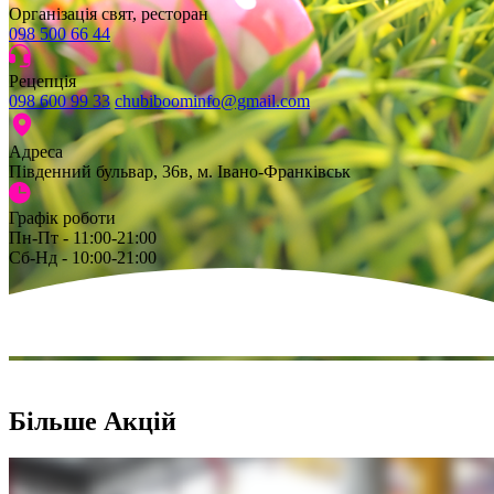
Організація свят, ресторан
098 500 66 44
Рецепція
098 600 99 33
chubiboominfo@gmail.com
Адреса
Південний бульвар, 36в, м. Івано-Франківськ
Графік роботи
Пн-Пт - 11:00-21:00
Сб-Нд - 10:00-21:00
Більше Акцій