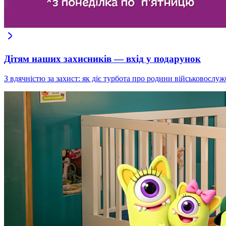
Дітям наших захисників — вхід у подарунок
З вдячністю за захист: як діє турбота про родини військовослуж