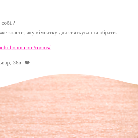
собі.
?
же знаєте, яку кімнатку для святкування обрати.
chubi-boom.com/rooms/
ьвар, 36в.
❤️