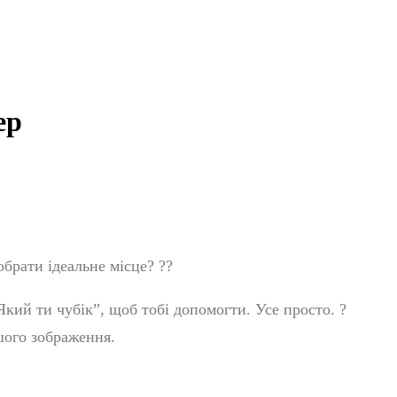
ер
брати ідеальне місце?
?
?
Який ти чубік”, щоб тобі допомогти. Усе просто.
?
шого зображення.