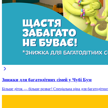
Знижки для багатодітних сімей у Чубі Бум
Більше діток — більше розваг! Спеціальна ціна для багатодітн