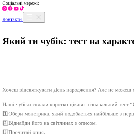
Соціальні мережі:
Контакти
Який ти чубік: тест на характ
Хочеш відсвяткувати День народження? Але не можеш о
Наші чубіки склали коротко-цікаво-пізнавальний тест “
1️⃣
Обери монстрика, який подобається найбільше з пер
2️⃣
Віднайди його на світлинах з описом.
3️⃣
Прочитай опис.