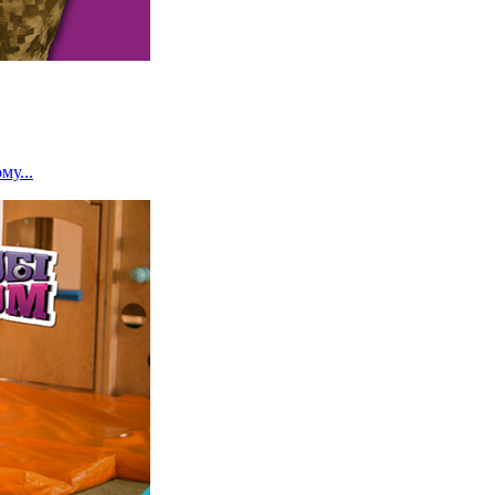
му...