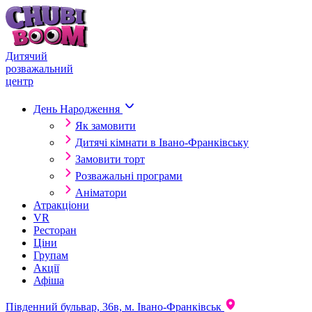
Skip to content
Дитячий
розважальний
центр
День Народження
Як замовити
Дитячі кімнати в Івано-Франківську
Замовити торт
Розважальні програми
Аніматори
Атракціони
VR
Ресторан
Ціни
Групам
Акції
Афіша
Південний бульвар, 36в, м. Івано-Франківськ