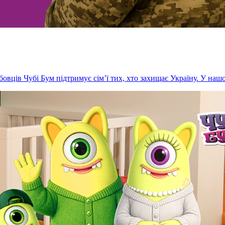
бовців Чубі Бум підтримує сім’ї тих, хто захищає Україну. У нашо