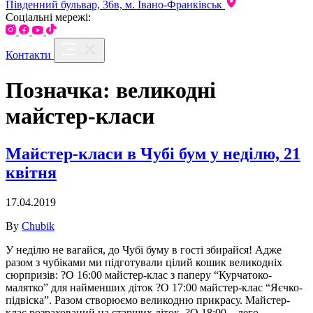
Південний бульвар, 36в, м. Івано-Франківськ
Соціальні мережі:
Контакти
Позначка:
великодні
майстер-класи
Майстер-класи в Чубі бум у неділю, 21
квітня
17.04.2019
By
Chubik
У неділю не вагайся, до Чубі буму в гості збирайся! Адже
разом з чубіками ми підготували цілий кошик великодніх
сюрпризів: ?О 16:00 майстер-клас з паперу “Курчатоко-
малятко” для найменших діток ?О 17:00 майстер-клас “Яєчко-
підвіска”. Разом створюємо великодню прикрасу. Майстер-
клас розрахований на старших діток. ?О 18:00 – лего-