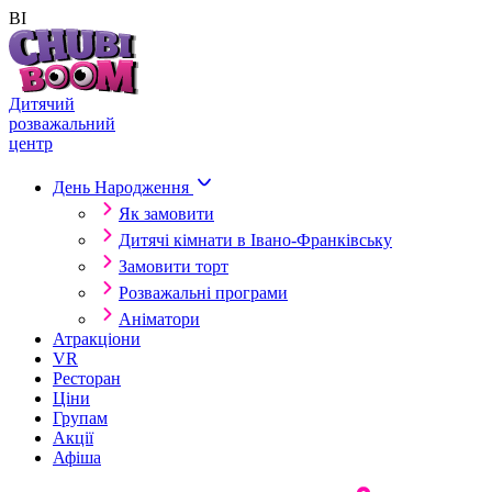
ВІ
Skip to content
Дитячий
розважальний
центр
День Народження
Як замовити
Дитячі кімнати в Івано-Франківську
Замовити торт
Розважальні програми
Аніматори
Атракціони
VR
Ресторан
Ціни
Групам
Акції
Афіша