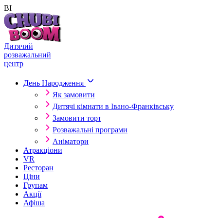
ВІ
Skip to content
Дитячий
розважальний
центр
День Народження
Як замовити
Дитячі кімнати в Івано-Франківську
Замовити торт
Розважальні програми
Аніматори
Атракціони
VR
Ресторан
Ціни
Групам
Акції
Афіша