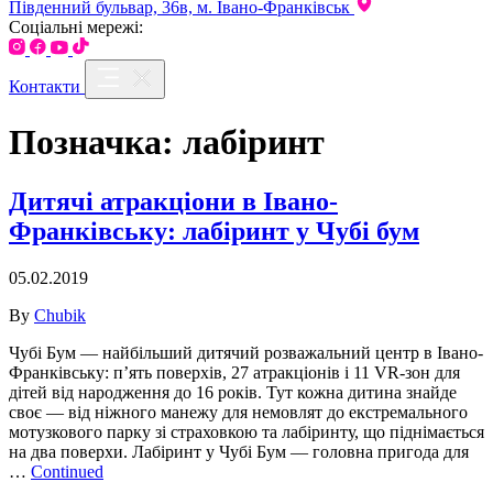
Південний бульвар, 36в, м. Івано-Франківськ
Соціальні мережі:
Контакти
Позначка:
лабіринт
Дитячі атракціони в Івано-
Франківську: лабіринт у Чубі бум
05.02.2019
By
Chubik
Чубі Бум — найбільший дитячий розважальний центр в Івано-
Франківську: п’ять поверхів, 27 атракціонів і 11 VR-зон для
дітей від народження до 16 років. Тут кожна дитина знайде
своє — від ніжного манежу для немовлят до екстремального
мотузкового парку зі страховкою та лабіринту, що піднімається
на два поверхи. Лабіринт у Чубі Бум — головна пригода для
…
Continued