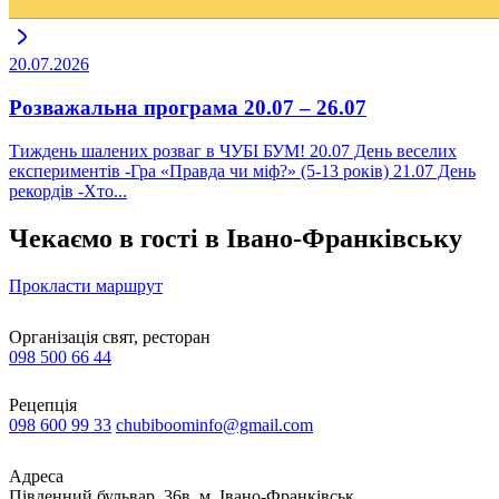
20.07.2026
Розважальна програма 20.07 – 26.07
Тиждень шалених розваг в ЧУБІ БУМ! 20.07 День веселих
експериментів -Гра «Правда чи міф?» (5-13 років) 21.07 День
рекордів -Хто...
Чекаємо в гості в Івано-Франківську
Прокласти маршрут
Організація свят, ресторан
098 500 66 44
Рецепція
098 600 99 33
chubiboominfo@gmail.com
Адреса
Південний бульвар, 36в, м. Івано-Франківськ