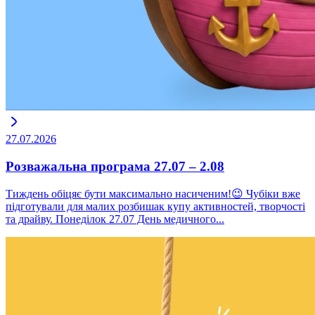
27.07.2026
Розважальна програма 27.07 – 2.08
Тиждень обіцяє бути максимально насиченим!😉 Чубіки вже
підготували для малих розбишак купу активностей, творчості
та драйву. Понеділок 27.07 День медичного...