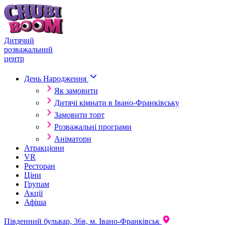
Skip to content
Дитячий
розважальний
центр
День Народження
Як замовити
Дитячі кімнати в Івано-Франківську
Замовити торт
Розважальні програми
Аніматори
Атракціони
VR
Ресторан
Ціни
Групам
Акції
Афіша
Південний бульвар, 36в, м. Івано-Франківськ