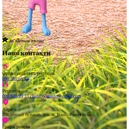
Звʼяжіться з нами
Наші контакти
Організація свят, ресторан
098 500 66 44
Рецепція
098 600 99 33
chubiboominfo@gmail.com
Адреса
Південний бульвар, 36в, м. Івано-Франківськ
Графік роботи