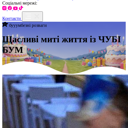
Соціальні мережі:
Контакти
бууумбезні розваги
Щасливі миті життя із ЧУБІ
БУМ