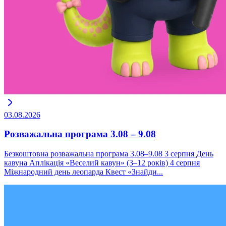
03.08.2026
Розважальна програма 3.08 – 9.08
Безкоштовна розважальна програма 3.08–9.08 3 серпня День
кавуна Аплікація «Веселий кавун» (3–12 років) 4 серпня
Міжнародний день леопарда Квест «Знайди...