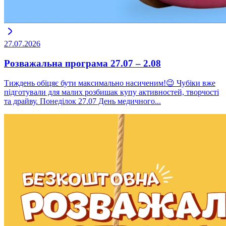
27.07.2026
Розважальна програма 27.07 – 2.08
Тиждень обіцяє бути максимально насиченим!😉 Чубіки вже
підготували для малих розбишак купу активностей, творчості
та драйву. Понеділок 27.07 День медичного...