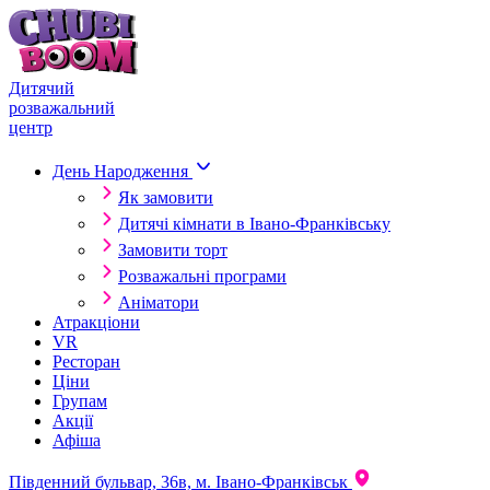
Skip to content
Дитячий
розважальний
центр
День Народження
Як замовити
Дитячі кімнати в Івано-Франківську
Замовити торт
Розважальні програми
Аніматори
Атракціони
VR
Ресторан
Ціни
Групам
Акції
Афіша
Південний бульвар, 36в, м. Івано-Франківськ