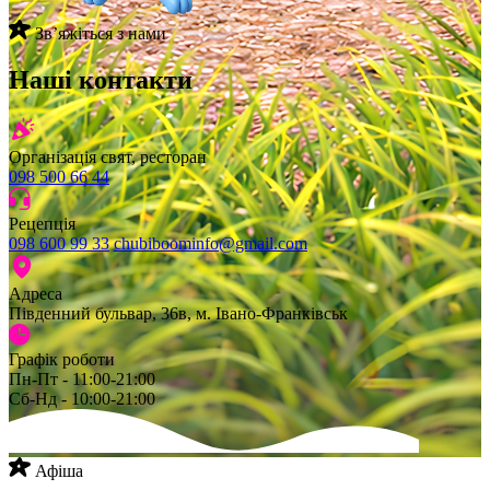
Звʼяжіться з нами
Наші контакти
Організація свят, ресторан
098 500 66 44
Рецепція
098 600 99 33
chubiboominfo@gmail.com
Адреса
Південний бульвар, 36в, м. Івано-Франківськ
Графік роботи
Пн-Пт - 11:00-21:00
Сб-Нд - 10:00-21:00
Афіша