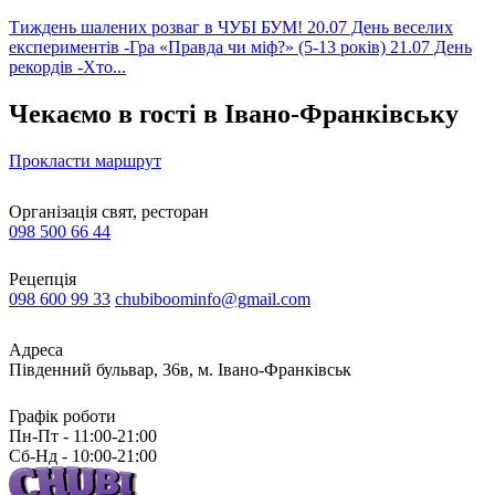
Тиждень шалених розваг в ЧУБІ БУМ! 20.07 День веселих
експериментів -Гра «Правда чи міф?» (5-13 років) 21.07 День
рекордів -Хто...
Чекаємо в гості в Івано-Франківську
Прокласти маршрут
Організація свят, ресторан
098 500 66 44
Рецепція
098 600 99 33
chubiboominfo@gmail.com
Адреса
Південний бульвар, 36в, м. Івано-Франківськ
Графік роботи
Пн-Пт - 11:00-21:00
Сб-Нд - 10:00-21:00