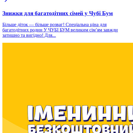
Знижки для багатодітних сімей у Чубі Бум
Більше діток — більше розваг! Спеціальна ціна для
багатодітних родин У ЧУБІ БУМ великим сім’ям завжди
затишно та вигідно! Для...