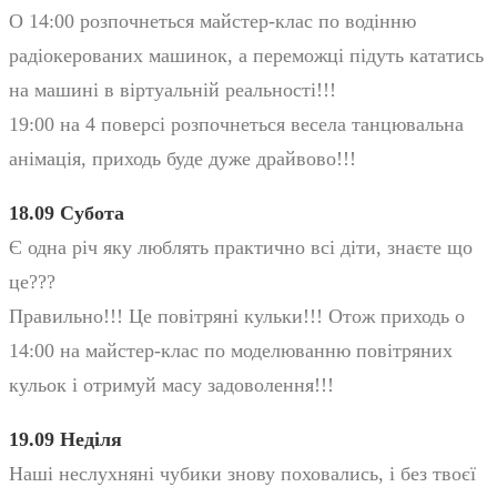
О 14:00 розпочнеться майстер-клас по водінню
радіокерованих машинок, а переможці підуть кататись
на машині в віртуальній реальності!!!
19:00 на 4 поверсі розпочнеться весела танцювальна
анімація, приходь буде дуже драйвово!!!
18.09 Субота
Є одна річ яку люблять практично всі діти, знаєте що
це???
Правильно!!! Це повітряні кульки!!! Отож приходь о
14:00 на майстер-клас по моделюванню повітряних
кульок і отримуй масу задоволення!!!
19.09 Неділя
Наші неслухняні чубики знову поховались, і без твоєї