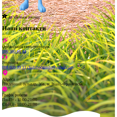
Звʼяжіться з нами
Наші контакти
Організація свят, ресторан
098 500 66 44
Рецепція
098 600 99 33
chubiboominfo@gmail.com
Адреса
Південний бульвар, 36в, м. Івано-Франківськ
Графік роботи
Пн-Пт - 11:00-21:00
Сб-Нд - 10:00-21:00