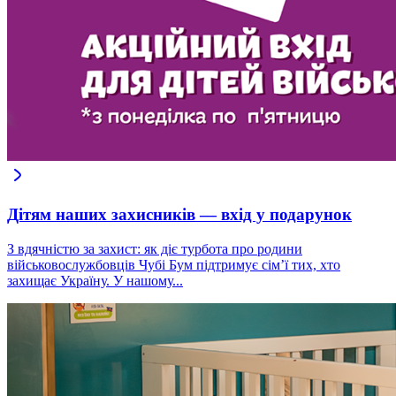
Дітям наших захисників — вхід у подарунок
З вдячністю за захист: як діє турбота про родини
військовослужбовців Чубі Бум підтримує сім’ї тих, хто
захищає Україну. У нашому...