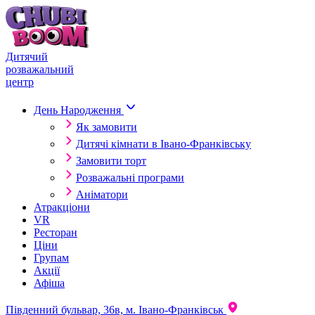
Skip to content
Дитячий
розважальний
центр
День Народження
Як замовити
Дитячі кімнати в Івано-Франківську
Замовити торт
Розважальні програми
Аніматори
Атракціони
VR
Ресторан
Ціни
Групам
Акції
Афіша
Південний бульвар, 36в, м. Івано-Франківськ