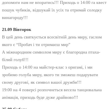
допомоги нам не впоратись!!! Приходь о 14:00 га квест
пошук чубиків, відшукай їх усіх та отримай солодку
винагороду!!!
21.09 Вівторок
В цей день святкується всесвітній день миру, гаслом
якого є “Пробач і ти отримаєш мир”
А міжнародним символом миру є благородна птаха-
білий голуб!!!
Приходь о 14:00 на майстер-клас з оригамі, і ми
зробимо голуба миру, якого ти зможеш подарувати
свому другові, як символ вашої дружби!!!
19:00 на 4 поверсі розпочнеться весела танцювальна
анімація, приходь буде дуже драйвово!!!