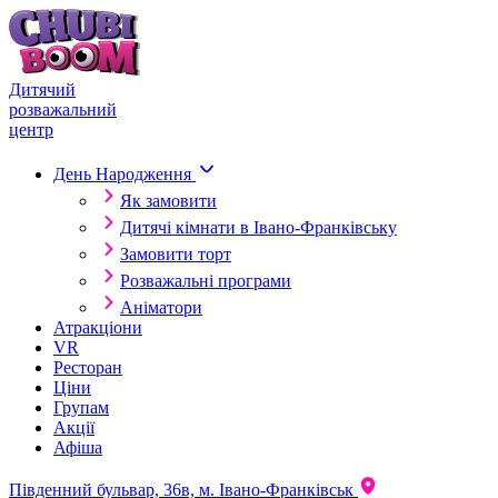
Skip to content
Дитячий
розважальний
центр
День Народження
Як замовити
Дитячі кімнати в Івано-Франківську
Замовити торт
Розважальні програми
Аніматори
Атракціони
VR
Ресторан
Ціни
Групам
Акції
Афіша
Південний бульвар, 36в, м. Івано-Франківськ