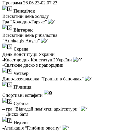
Програма 26.06.23-02.07.23
Понеділок
Всесвітній день холоду
Гра “Холодно-Гаряче”
Вівторок
Всесвітній день рибальства
“Аплікація Акула”
Середа
День Конституції України
-Квест до дня Конституції України
-Святкове диско з прапорцями
Четвер
Диво-розмальовка “Тропіки в баночках”
Пʼяниця
Спортивні естафети
Субота
– гра “Відгадай пам’ятки архітектури”
– Диско-батл
Неділя
-Аплікація “Глибини океану”