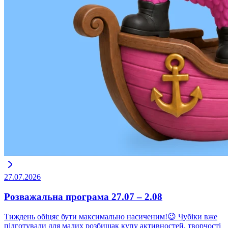
27.07.2026
Розважальна програма 27.07 – 2.08
Тиждень обіцяє бути максимально насиченим!😉 Чубіки вже
підготували для малих розбишак купу активностей, творчості