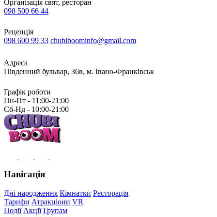
Організація свят, ресторан
098 500 66 44
Рецепція
098 600 99 33
chubiboominfo@gmail.com
Адреса
Південний бульвар, 36в, м. Івано-Франківськ
Графік роботи
Пн-Пт - 11:00-21:00
Сб-Нд - 10:00-21:00
Навігація
Дні народження
Кімнатки
Ресторація
Тарифи
Атракціони
VR
Події
Акції
Групам