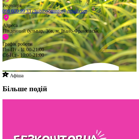
Рецепція
098 600 99 33
chubiboominfo@gmail.com
Адреса
Південний бульвар, 36в, м. Івано-Франківськ
Графік роботи
Пн-Пт - 11:00-21:00
Сб-Нд - 10:00-21:00
Афіша
Більше подій