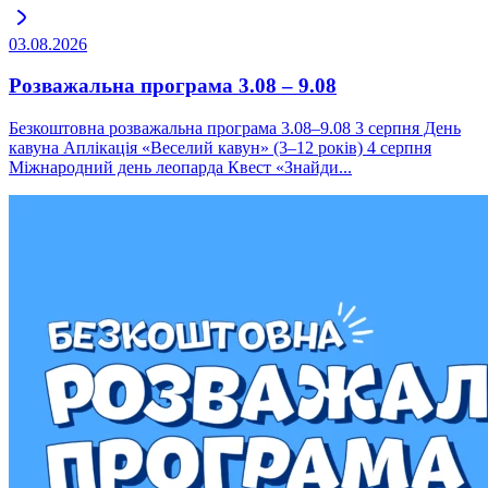
03.08.2026
Розважальна програма 3.08 – 9.08
Безкоштовна розважальна програма 3.08–9.08 3 серпня День
кавуна Аплікація «Веселий кавун» (3–12 років) 4 серпня
Міжнародний день леопарда Квест «Знайди...