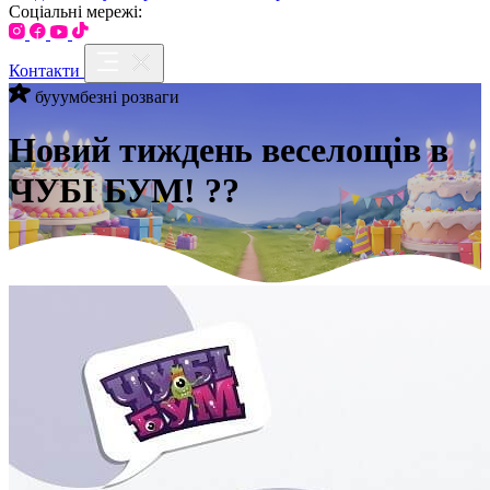
Соціальні мережі:
Контакти
бууумбезні розваги
Новий тиждень веселощів в
ЧУБІ БУМ! ??