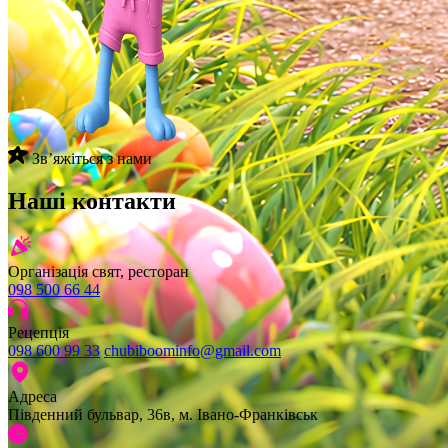
Звʼяжіться з нами
Наші контакти
Організація свят, ресторан
098 500 66 44
Рецепція
098 600 99 33
chubiboominfo@gmail.com
Адреса
Південний бульвар, 36в, м. Івано-Франківськ