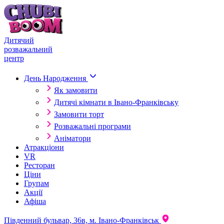
Skip to content
Дитячий
розважальний
центр
День Народження
Як замовити
Дитячі кімнати в Івано-Франківську
Замовити торт
Розважальні програми
Аніматори
Атракціони
VR
Ресторан
Ціни
Групам
Акції
Афіша
Південний бульвар, 36в, м. Івано-Франківськ