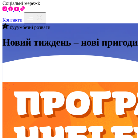
Соціальні мережі:
Контакти
бууумбезні розваги
Новий тиждень – нові пригод