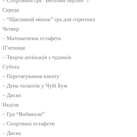
– Спортивна гра “Веселий боулінг”?
Середа
– “Щасливий мішок” гра для спритних
Четвер
– Математична естафета
П’ятниця
– Творча аплікація з ґудзиків
Субота
– Перетягування канату
– День талантів у Чубі Бум
– Диско
Неділя
– Гра “Вибивали”
– Спортивні естафети
– Диско