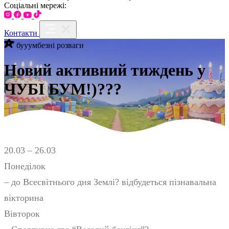
Соціальні мережі:
Контакти
бууумбезні розваги
Новий активний тиждень у
ЧУБІ БУМ!)???
20.03 – 26.03
Понеділок
– до Всесвітнього дня Землі? відбудеться пізнавальна
вікторина
Вівторок