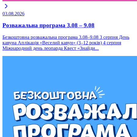
03.08.2026
Розважальна програма 3.08 – 9.08
Безкоштовна розважальна програма 3.08–9.08 3 серпня День
кавуна Аплікація «Веселий кавун» (3–12 років) 4 серпня
Міжнародний день леопарда Квест «Знайди...