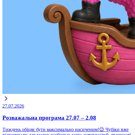
27.07.2026
Розважальна програма 27.07 – 2.08
Тиждень обіцяє бути максимально насиченим!😉 Чубіки вже
підготували для малих розбишак купу активностей, творчості