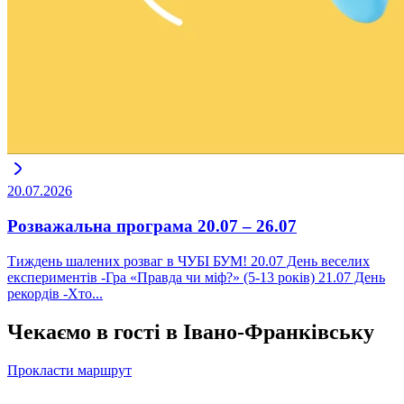
20.07.2026
Розважальна програма 20.07 – 26.07
Тиждень шалених розваг в ЧУБІ БУМ! 20.07 День веселих
експериментів -Гра «Правда чи міф?» (5-13 років) 21.07 День
рекордів -Хто...
Чекаємо в гості в Івано-Франківську
Прокласти маршрут