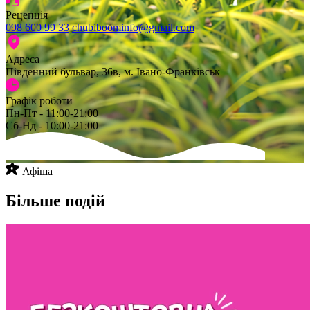
Рецепція
098 600 99 33
chubiboominfo@gmail.com
Адреса
Південний бульвар, 36в, м. Івано-Франківськ
Графік роботи
Пн-Пт - 11:00-21:00
Сб-Нд - 10:00-21:00
Афіша
Більше подій