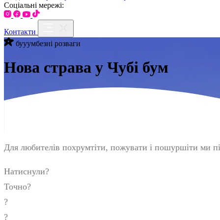
Соціальні мережі:
Контакти
бууумбезні розваги
Нова страва у Чубі бум
Для любителів похрумтіти, пожувати і пошуршіти ми п
Натиснули?
Точно?
?
?