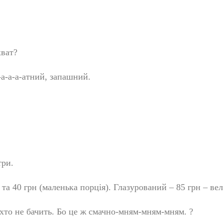
ват?
а-а-а-атний, запашний.
три.
 та 40 грн (маленька порція). Глазурований – 85 грн – ве
іхто не бачить. Бо це ж смачно-мням-мням-мням.
?