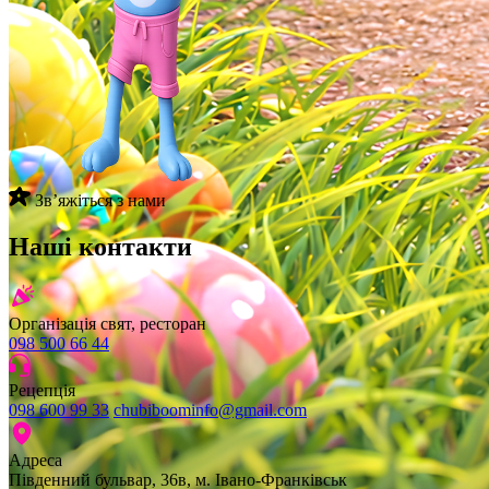
Звʼяжіться з нами
Наші контакти
Організація свят, ресторан
098 500 66 44
Рецепція
098 600 99 33
chubiboominfo@gmail.com
Адреса
Південний бульвар, 36в, м. Івано-Франківськ