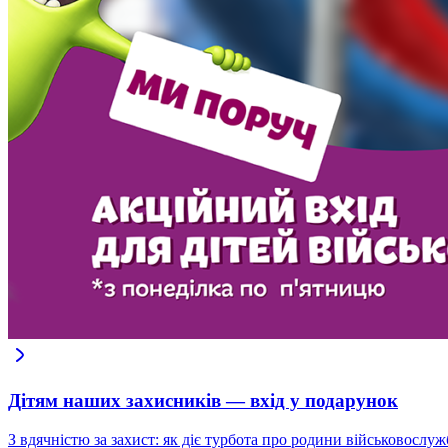
Дітям наших захисників — вхід у подарунок
З вдячністю за захист: як діє турбота про родини військовослуж