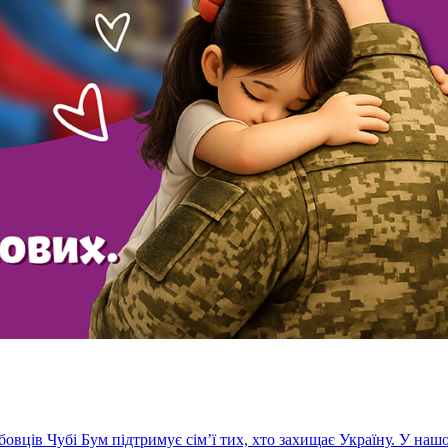
бовців Чубі Бум підтримує сім’ї тих, хто захищає Україну. У нашо