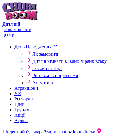
Skip to content
Дитячий
розважальний
центр
День Народження
Як замовити
Дитячі кімнати в Івано-Франківську
Замовити торт
Розважальні програми
Аніматори
Атракціони
VR
Ресторан
Ціни
Групам
Акції
Афіша
Південний бульвар, 36в, м. Івано-Франківськ