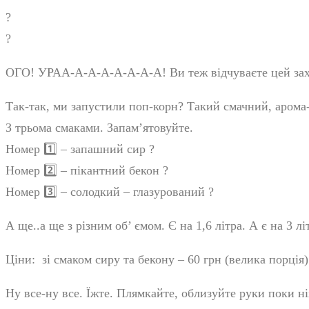
?
?
ОГО! УРАА-А-А-А-А-А-А-А! Ви теж відчуваєте цей зах
Так-так, ми запустили поп-корн
?
Такий смачний, арома-
З трьома смаками. Запам’ятовуйте.
Номер
1️⃣
– запашний сир
?
Номер
2️⃣
– пікантний бекон
?
Номер
3️⃣
– солодкий – глазурований
?
А ще..а ще з різним об’ ємом. Є на 1,6 літра. А є на 3 лі
Ціни: зі смаком сиру та бекону – 60 грн (велика порція)
Ну все-ну все. Їжте. Плямкайте, облизуйте руки поки н