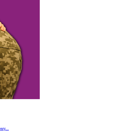
му...