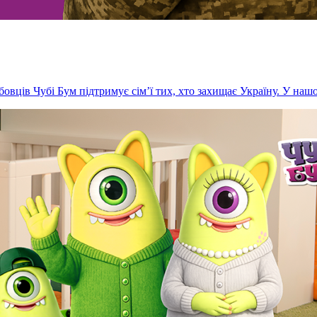
бовців Чубі Бум підтримує сім’ї тих, хто захищає Україну. У нашо