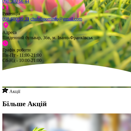
098 500 66 44
Рецепція
098 600 99 33
chubiboominfo@gmail.com
Адреса
Південний бульвар, 36в, м. Івано-Франківськ
Графік роботи
Пн-Пт - 11:00-21:00
Сб-Нд - 10:00-21:00
Акції
Більше Акцій