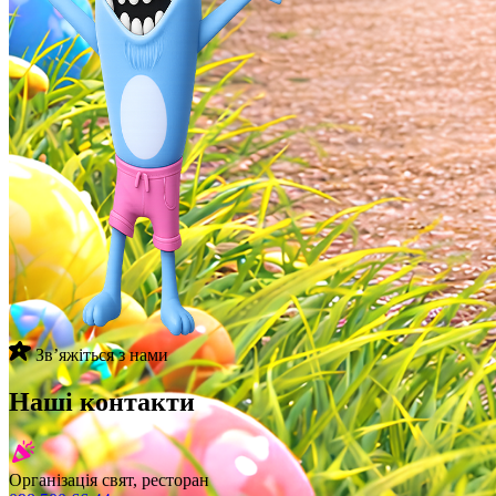
Звʼяжіться з нами
Наші контакти
Організація свят, ресторан