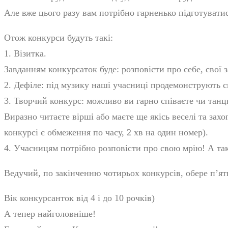
Але вже цього разу вам потрібно гарненько підготуватис
Отож конкурси будуть такі:
1. Візитка.
Завданням конкурсаток буде: розповісти про себе, свої з
2. Дефіле: під музику наші учасниці продемонструють с
3. Творчий конкурс: можливо ви гарно співаєте чи тан
Виразно читаєте вірші або маєте ще якісь веселі та захо
конкурсі є обмеження по часу, 2 хв на один номер).
4. Учасницям потрібно розповісти про свою мрію! А та
Ведучий, по закінченню чотирьох конкурсів, обере п’ят
Вік конкурсанток від 4 і до 10 рочків)
А тепер найголовніше!