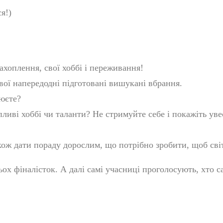
я!)
ахоплення, свої хоббі і переживання!
вої напередодні підготовані вишукані вбрання.
цюєте?
пливі хоббі чи таланти? Не стримуйте себе і покажіть уве
кож дати пораду дорослим, що потрібно зробити, щоб сві
ьох фіналісток. А далі самі учасниці проголосують, хто 