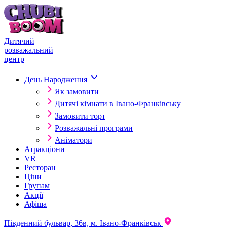
Skip to content
Дитячий
розважальний
центр
День Народження
Як замовити
Дитячі кімнати в Івано-Франківську
Замовити торт
Розважальні програми
Аніматори
Атракціони
VR
Ресторан
Ціни
Групам
Акції
Афіша
Південний бульвар, 36в, м. Івано-Франківськ