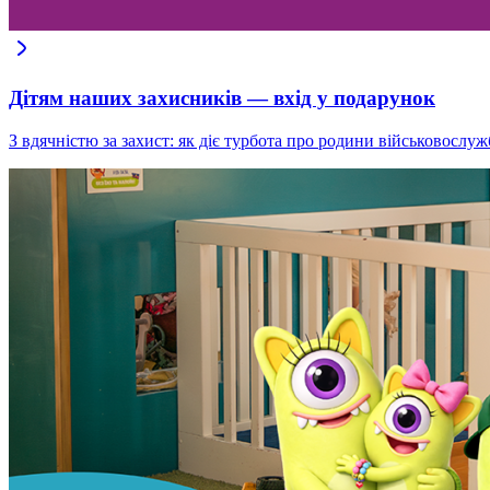
Дітям наших захисників — вхід у подарунок
З вдячністю за захист: як діє турбота про родини військовослуж