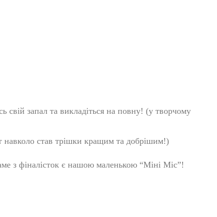
сь свій запал та викладіться на повну! (у творчому
т навколо став трішки кращим та добрішим!)
саме з фіналісток є нашою маленькою “Міні Міс”!