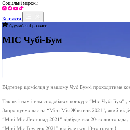
Соціальні мережі:
Контакти
бууумбезні розваги
МІС Чубі-Бум
Відтепер щомісяця у нашому Чуб Бум-і проходитиме ко
Так як і нам і вам сподобався конкурс “Міс Чубі Бум” 
Запрошуємо вас на “Міні Міс Жовтень 2021”, який відб
“Міні Міс Листопад 2021” відбудеться 20-го листопада;
“Міні Міс Грудень 2021” відбудеться 18-го грудня!