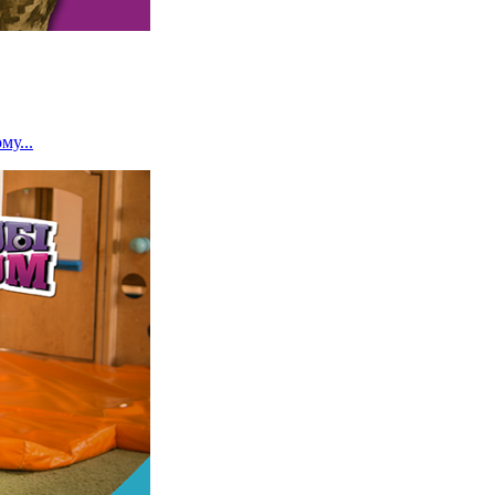
му...