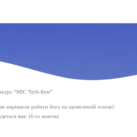
нкурс “МІС Чубі-Бум”
, ми вирішили робити його на щомісячній основі!
удеться вже 16-го жовтня