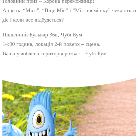
Головний приз – Корона переможниці!
А ще на “Місс”, “Віце Міс” і “Міс посмішку” чекають с
Де і коли все відбудеться?
Південний Бульвар 36в, Чубі Бум
14:00 година, локація 2-й поверх – сцена.
Ваша улюблена територія розваг – Чубі Бум.