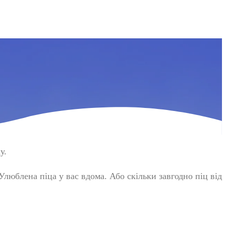
у.
Улюблена піца у вас вдома. Або скільки завгодно піц від