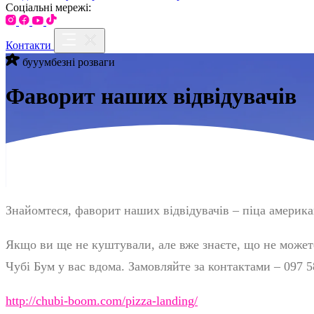
Соціальні мережі:
Контакти
бууумбезні розваги
Фаворит наших відвідувачів
Знайомтеся, фаворит наших відвідувачів – піца американ
Якщо ви ще не куштували, але вже знаєте, що не можете 
Чубі Бум у вас вдома. Замовляйте за контактами – 097 5
http://chubi-boom.com/pizza-landing/