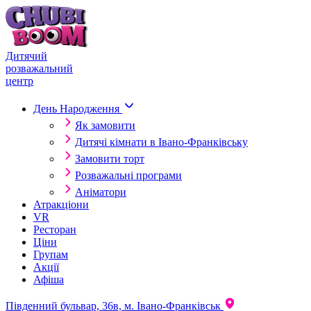
Skip to content
Дитячий
розважальний
центр
День Народження
Як замовити
Дитячі кімнати в Івано-Франківську
Замовити торт
Розважальні програми
Аніматори
Атракціони
VR
Ресторан
Ціни
Групам
Акції
Афіша
Південний бульвар, 36в, м. Івано-Франківськ