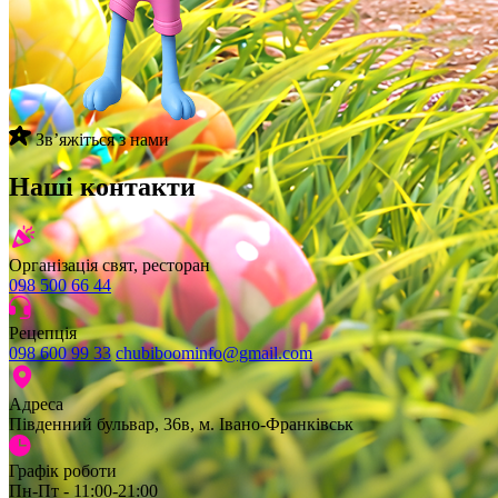
Звʼяжіться з нами
Наші контакти
Організація свят, ресторан
098 500 66 44
Рецепція
098 600 99 33
chubiboominfo@gmail.com
Адреса
Південний бульвар, 36в, м. Івано-Франківськ
Графік роботи
Пн-Пт - 11:00-21:00