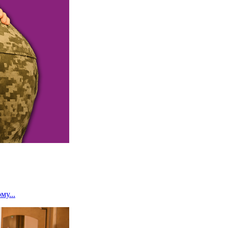
му...