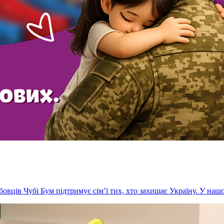
бовців Чубі Бум підтримує сім’ї тих, хто захищає Україну. У нашо