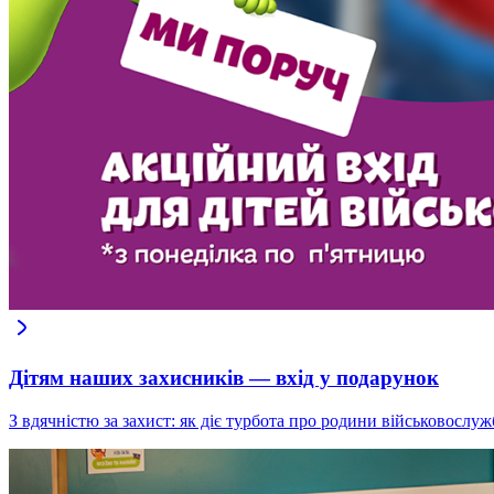
Дітям наших захисників — вхід у подарунок
З вдячністю за захист: як діє турбота про родини військовослуж