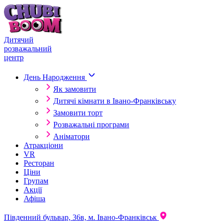
Skip to content
Дитячий
розважальний
центр
День Народження
Як замовити
Дитячі кімнати в Івано-Франківську
Замовити торт
Розважальні програми
Аніматори
Атракціони
VR
Ресторан
Ціни
Групам
Акції
Афіша
Південний бульвар, 36в, м. Івано-Франківськ