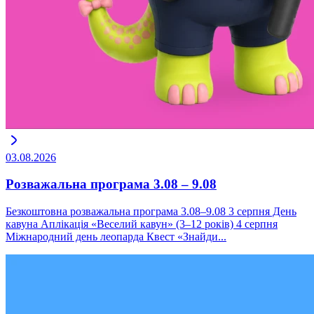
03.08.2026
Розважальна програма 3.08 – 9.08
Безкоштовна розважальна програма 3.08–9.08 3 серпня День
кавуна Аплікація «Веселий кавун» (3–12 років) 4 серпня
Міжнародний день леопарда Квест «Знайди...