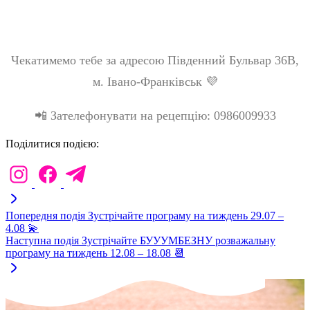
Чекатимемо тебе за адресою Південний Бульвар 36В,
м. Івано-Франківськ 💜
📲 Зателефонувати на рецепцію: 0986009933
Поділитися подією:
Попередня подія
Зустрічайте програму на тиждень 29.07 –
4.08 💫
Наступна подія
Зустрічайте БУУУМБЕЗНУ розважальну
програму на тиждень 12.08 – 18.08 📆