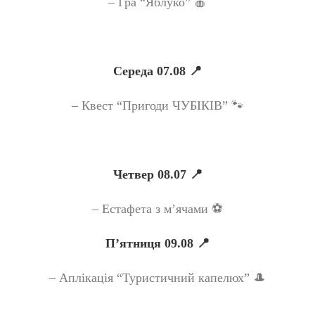
– Гра “Яблуко” 🍎
Середа 07.08 📍
– Квест “Пригоди ЧУБІКІВ” 🐾
Четвер 08.07 📍
– Естафета з м’ячами ⚽️
П’ятниця 09.08 📍
– Аплікація “Туристичний капелюх” 🎩