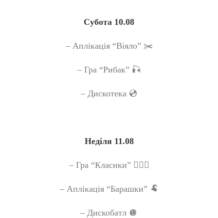
Субота 10.08
– Аплікація “Віяло” ✂️
– Гра “Рибак” 🎣
– Дискотека 💿
Неділя 11.08
– Гра “Класики” 🏃🏻‍♀️
– Аплікація “Барашки” 🐏
– Дискобатл 🪩