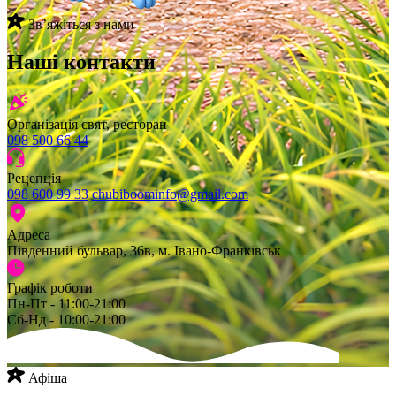
Звʼяжіться з нами
Наші контакти
Організація свят, ресторан
098 500 66 44
Рецепція
098 600 99 33
chubiboominfo@gmail.com
Адреса
Південний бульвар, 36в, м. Івано-Франківськ
Графік роботи
Пн-Пт - 11:00-21:00
Сб-Нд - 10:00-21:00
Афіша