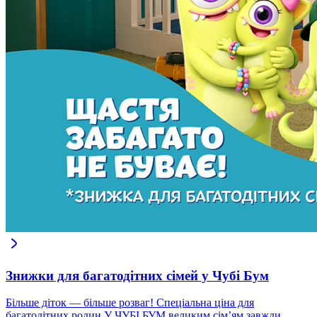
Знижки для багатодітних сімей у Чубі Бум
Більше діток — більше розваг! Спеціальна ціна для
багатодітних родин У ЧУБІ БУМ великим сім’ям завжди