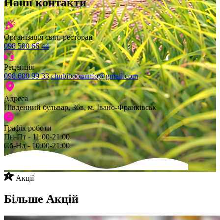
Наші контакти
Організація свят, ресторан
098 500 66 44
Рецепція
098 600 99 33
chubiboominfo@gmail.com
Адреса
Південний бульвар, 36в, м. Івано-Франківськ
Графік роботи
Пн-Пт - 11:00-21:00
Сб-Нд - 10:00-21:00
Акції
Більше Акцій