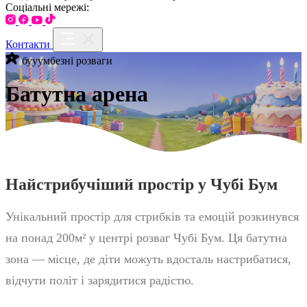
Соціальні мережі:
Контакти
бууумбезні розваги
Батутна арена
Найстрибучіший простір у Чубі Бум
Унікальний простір для стрибків та емоцій розкинувся
на понад 200м² у центрі розваг Чубі Бум. Ця батутна
зона — місце, де діти можуть вдосталь настрибатися,
відчути політ і зарядитися радістю.