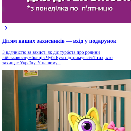
Дітям наших захисників — вхід у подарунок
З вдячністю за захист: як діє турбота про родини
військовослужбовців Чубі Бум підтримує сім’ї тих, хто
захищає Україну. У нашому...