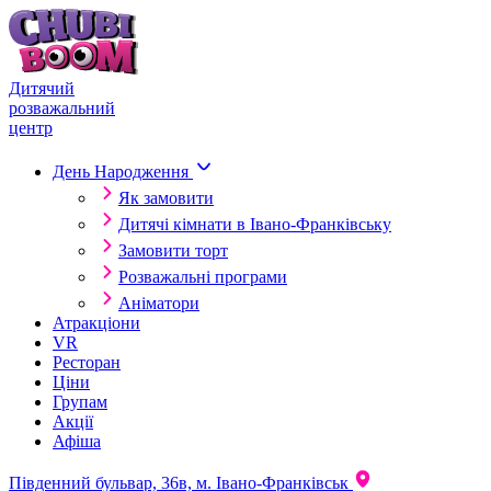
Skip to content
Дитячий
розважальний
центр
День Народження
Як замовити
Дитячі кімнати в Івано-Франківську
Замовити торт
Розважальні програми
Аніматори
Атракціони
VR
Ресторан
Ціни
Групам
Акції
Афіша
Південний бульвар, 36в, м. Івано-Франківськ