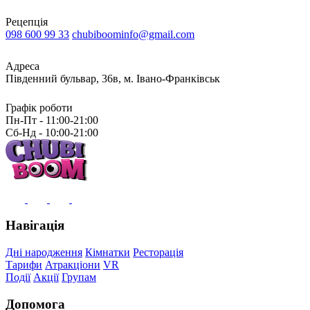
Рецепція
098 600 99 33
chubiboominfo@gmail.com
Адреса
Південний бульвар, 36в, м. Івано-Франківськ
Графік роботи
Пн-Пт - 11:00-21:00
Сб-Нд - 10:00-21:00
Навігація
Дні народження
Кімнатки
Ресторація
Тарифи
Атракціони
VR
Події
Акції
Групам
Допомога