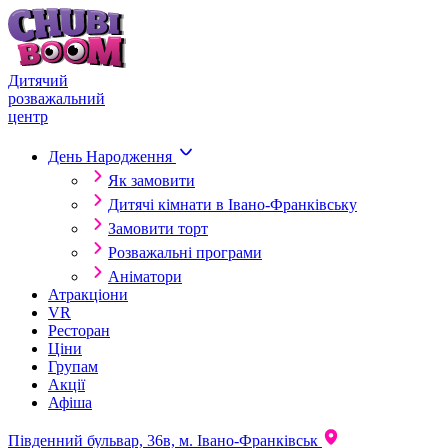
Skip to content
Дитячий
розважальний
центр
День Народження
Як замовити
Дитячі кімнати в Івано-Франківську
Замовити торт
Розважальні програми
Аніматори
Атракціони
VR
Ресторан
Ціни
Групам
Акції
Афіша
Південний бульвар, 36в, м. Івано-Франківськ