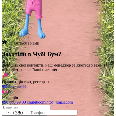
Звʼяжіться з нами
Захотіли в Чубі Бум?
Залишіть свої контакти, наш менеджер зв'яжеться з вами та
відповість на всі Ваші питання.
Організація свят, ресторан
098 500 66 44
Рецепція
098 600 99 33
chubiboominfo@gmail.com
+380