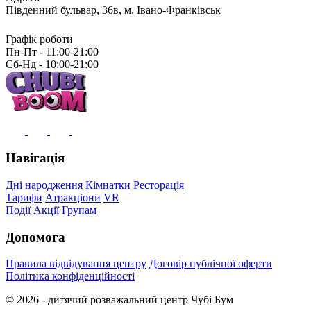
Південний бульвар, 36в, м. Івано-Франківськ
Графік роботи
Пн-Пт - 11:00-21:00
Сб-Нд - 10:00-21:00
Навігація
Дні народження
Кімнатки
Ресторація
Тарифи
Атракціони
VR
Події
Акції
Групам
Допомога
Правила відвідування центру
Договір публічної оферти
Політика конфіденційності
© 2026 - дитячий розважальний центр Чубі Бум