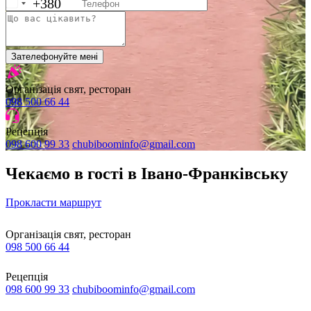
+380
Зателефонуйте мені
Організація свят, ресторан
098 500 66 44
Рецепція
098 600 99 33
chubiboominfo@gmail.com
Чекаємо в гості в Івано-Франківську
Прокласти маршрут
Організація свят, ресторан
098 500 66 44
Рецепція
098 600 99 33
chubiboominfo@gmail.com