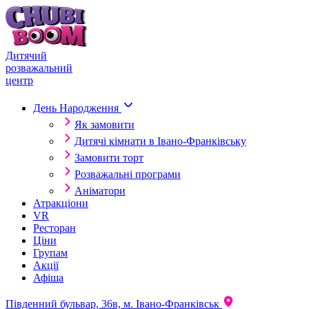
Skip to content
Дитячий
розважальний
центр
День Народження
Як замовити
Дитячі кімнати в Івано-Франківську
Замовити торт
Розважальні програми
Аніматори
Атракціони
VR
Ресторан
Ціни
Групам
Акції
Афіша
Південний бульвар, 36в, м. Івано-Франківськ