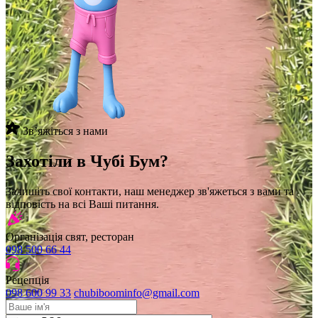
Звʼяжіться з нами
Захотіли в Чубі Бум?
Залишіть свої контакти, наш менеджер зв'яжеться з вами та
відповість на всі Ваші питання.
Організація свят, ресторан
098 500 66 44
Рецепція
098 600 99 33
chubiboominfo@gmail.com