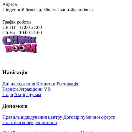
Адреса
Південний бульвар, 36в, м. Івано-Франківськ
Графік роботи
Пн-Пт - 11:00-21:00
Сб-Нд - 10:00-21:00
Навігація
Дні народження
Кімнатки
Ресторація
Тарифи
Атракціони
VR
Події
Акції
Групам
Допомога
Правила відвідування центру
Договір публічної оферти
Політика конфіденційності